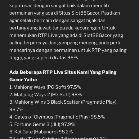
keputusan dengan sangat baik dalam memilih
permainan yang ada di Situs Slot88Gacor. Pastikan
agar selalu bermain dengan sangat bijak dan
bertanggung jawab tanpa ada kecurangan. Untuk
menemukan RTP Live yang ada di Slot88Gacor yang
paling terpercaya dan gampang menang, anda perlu
mencarinya dengan permainan untuk RTP yang paling
tinggi, yang seperti di atas 96%.
Ada Beberapa RTP Live Situs Kami Yang Paling
Gacor Yaitu:
1. Mahjong Ways (PG Soft) 97.5%
2. Mahjong Ways 2 (PG Soft) 98%
3. Mahjong Wins 3 Black Scatter (Pragmatic Play)
98.7%
4. Gates of Olympus (Pragmatic Play) 98.5%
5. Fortune Gems 3 (JILI) 97.9%
6. Koi Gate (Habanero) 98.2%