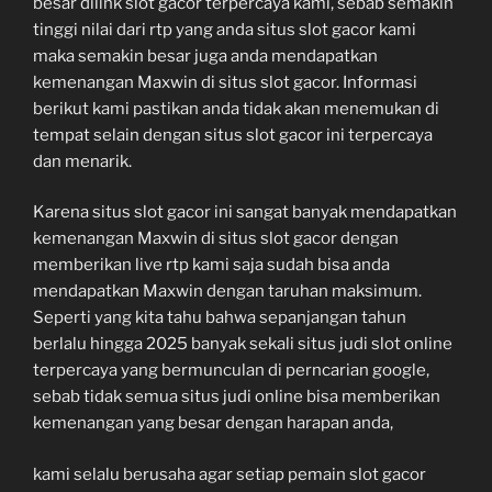
besar dilink slot gacor terpercaya kami, sebab semakin
tinggi nilai dari rtp yang anda situs slot gacor kami
maka semakin besar juga anda mendapatkan
kemenangan Maxwin di situs slot gacor. Informasi
berikut kami pastikan anda tidak akan menemukan di
tempat selain dengan situs slot gacor ini terpercaya
dan menarik.
Karena situs slot gacor ini sangat banyak mendapatkan
kemenangan Maxwin di situs slot gacor dengan
memberikan live rtp kami saja sudah bisa anda
mendapatkan Maxwin dengan taruhan maksimum.
Seperti yang kita tahu bahwa sepanjangan tahun
berlalu hingga 2025 banyak sekali situs judi slot online
terpercaya yang bermunculan di perncarian google,
sebab tidak semua situs judi online bisa memberikan
kemenangan yang besar dengan harapan anda,
kami selalu berusaha agar setiap pemain slot gacor