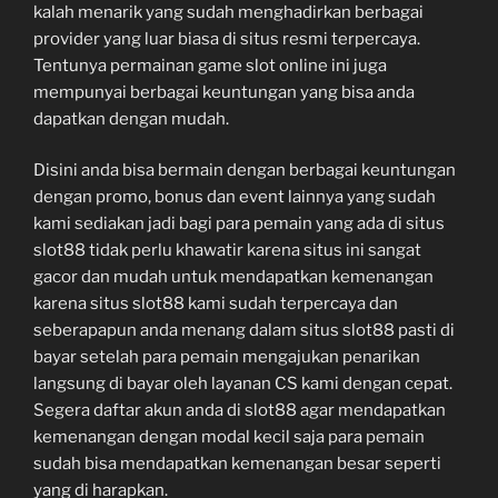
kalah menarik yang sudah menghadirkan berbagai
provider yang luar biasa di situs resmi terpercaya.
Tentunya permainan game slot online ini juga
mempunyai berbagai keuntungan yang bisa anda
dapatkan dengan mudah.
Disini anda bisa bermain dengan berbagai keuntungan
dengan promo, bonus dan event lainnya yang sudah
kami sediakan jadi bagi para pemain yang ada di situs
slot88 tidak perlu khawatir karena situs ini sangat
gacor dan mudah untuk mendapatkan kemenangan
karena situs slot88 kami sudah terpercaya dan
seberapapun anda menang dalam situs slot88 pasti di
bayar setelah para pemain mengajukan penarikan
langsung di bayar oleh layanan CS kami dengan cepat.
Segera daftar akun anda di slot88 agar mendapatkan
kemenangan dengan modal kecil saja para pemain
sudah bisa mendapatkan kemenangan besar seperti
yang di harapkan.