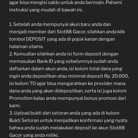
agar bisa mengisi saldo untuk anda bermain. Pahami
instruksi yang mudah di bawah ini.
1. Setelah anda mempunyai akun baru anda dan
menjadi member dari Slot88 Gacor, silahkan anda klik
tombol DEPOSIT yang ada di pojok kanan dengan
halaman utama.
2. Kemudian silahkan anda isi form deposit dengan
memasukan Bank ID yang sebelumnya sudah anda
daftarkan dalam akun anda, isi kolom total dana yang
ingin anda depositkan atau minimal deposit Rp. 20.000,
isi kolom TO agar bisa mengarahkan ke provider mana
dana anda yang akan didepositkan, serta isi juga kolom
Promotion kalau anda mempunyai bonus promosi dari
kami.
3. Upload bukti dari setoran anda yang ada di kolom
Bukti Setoran untuk menjadikan konfirmasi yang nyata
bahwa anda sudah melakukan deposit ke akun Slot88
Gacor yang anda miliki.