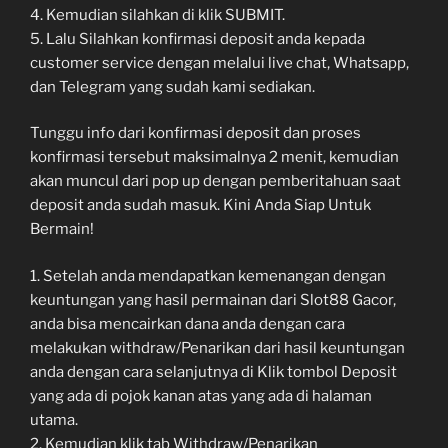
4. Kemudian silahkan di klik SUBMIT.
5. Lalu Silahkan konfirmasi deposit anda kepada
customer service dengan melalui live chat, Whatsapp,
dan Telegram yang sudah kami sediakan.
Tunggu info dari konfirmasi deposit dan proses
konfirmasi tersebut maksimalnya 2 menit, kemudian
akan muncul dari pop up dengan pemberitahuan saat
deposit anda sudah masuk. Kini Anda Siap Untuk
Bermain!
1. Setelah anda mendapatkan kemenangan dengan
keuntungan yang hasil permainan dari Slot88 Gacor,
anda bisa mencairkan dana anda dengan cara
melakukan withdraw/Penarikan dari hasil keuntungan
anda dengan cara selanjutnya di Klik tombol Deposit
yang ada di pojok kanan atas yang ada di halaman
utama.
2. Kemudian klik tab Withdraw/Penarikan