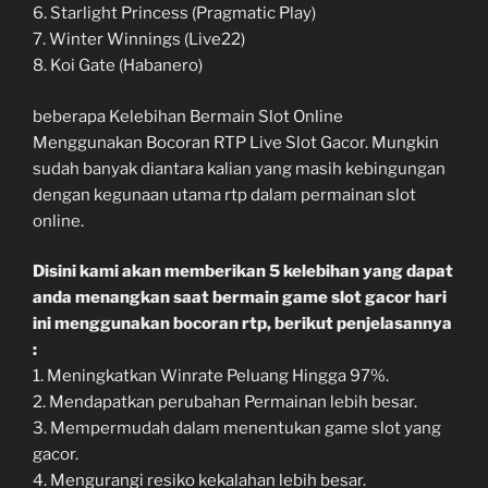
6. Starlight Princess (Pragmatic Play)
7. Winter Winnings (Live22)
8. Koi Gate (Habanero)
beberapa Kelebihan Bermain Slot Online
Menggunakan Bocoran RTP Live Slot Gacor. Mungkin
sudah banyak diantara kalian yang masih kebingungan
dengan kegunaan utama rtp dalam permainan slot
online.
Disini kami akan memberikan 5 kelebihan yang dapat
anda menangkan saat bermain game slot gacor hari
ini menggunakan bocoran rtp, berikut penjelasannya
:
1. Meningkatkan Winrate Peluang Hingga 97%.
2. Mendapatkan perubahan Permainan lebih besar.
3. Mempermudah dalam menentukan game slot yang
gacor.
4. Mengurangi resiko kekalahan lebih besar.