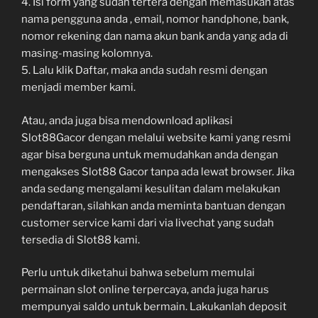
4. Isi form yang sudah tertera dengan memasukan atas
nama pengguna anda , email, nomor handphone, bank,
nomor rekening dan nama akun bank anda yang ada di
masing-masing kolomnya.
5. Lalu klik Daftar, maka anda sudah resmi dengan
menjadi member kami.
Atau, anda juga bisa mendownload aplikasi
Slot88Gacor dengan melalui website kami yang resmi
agar bisa berguna untuk memudahkan anda dengan
mengakses Slot88 Gacor tanpa ada lewat browser. Jika
anda sedang mengalami kesulitan dalam melakukan
pendaftaran, silahkan anda meminta bantuan dengan
customer service kami dari via livechat yang sudah
tersedia di Slot88 kami.
Perlu untuk diketahui bahwa sebelum memulai
permainan slot online terpercaya, anda juga harus
mempunyai saldo untuk bermain. Lakukanlah deposit