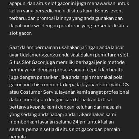
apapun, dan situs slot gacor ini juga menawarkan untuk
kalian yang bersedia main di situs kami Bonus, event
terbaru, dan promosi lainnya yang anda gunakan dan
dapat anda wd dengan peraturan yang tersedia di situs
slot gacor.
Saat dalam permainan usahakan jaringan anda lancar
agar tidak menggangu anda saat dalam pemutaran slot.
Situs Slot Gacor juga memiliki berbagai jenis metode
pembayaran dengan proses sangat cepat dan begitu
juga dengan penarikan. jika anda ingin memakai pola
gacor anda bisa meminta kepada layanan kami yaitu CS
atau Costumer Servis. layanan kami sangat profesional
dalam merespon dengan cara terbaik anda bisa
bertanya kepada kami dengan keluhan dan masalah
yang sedang anda hadapi anda. Dikarenakan kami
memberikan layanan selama 24jam untuk kalian
semua pemain setia di situs slot gacor dan pemain
pemula.