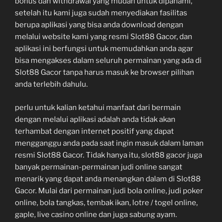
bonus dan withdrawal yang mudah untuk dipahami,
setelah itu kami juga sudah menyediakan fasilitas
berupa aplikasi yang bisa anda download dengan
melalui website kami yang resmi Slot88 Gacor, dan
aplikasi ini berfungsi untuk memudahkan anda agar
bisa mengakses dalam seluruh permainan yang ada di
Slot88 Gacor tanpa harus masuk ke browser pilihan
anda terlebih dahulu.
perlu untuk kalian ketahui manfaat dari bermain
dengan melalui aplikasi adalah anda tidak akan
terhambat dengan internet positif yang dapat
mengganggu anda pada saat ingin masuk dalam laman
resmi Slot88 Gacor. Tidak hanya itu, slot88 gacor juga
banyak permainan-permainan judi online sangat
menarik yang dapat anda menangkan dalam di Slot88
Gacor. Mulai dari permainan judi bola online, judi poker
online, bola tangkas, tembak ikan, lotre / togel online,
gaple, live casino online dan juga sabung ayam.