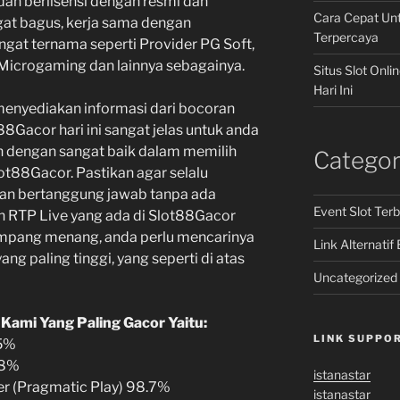
dah berlisensi dengan resmi dan
Cara Cepat Unt
at bagus, kerja sama dengan
Terpercaya
gat ternama seperti Provider PG Soft,
, Microgaming dan lainnya sebagainya.
Situs Slot Onli
Hari Ini
enyediakan informasi dari bocoran
88Gacor hari ini sangat jelas untuk anda
 dengan sangat baik dalam memilih
Categor
ot88Gacor. Pastikan agar selalu
dan bertanggung jawab tanpa ada
Event Slot Ter
 RTP Live yang ada di Slot88Gacor
ampang menang, anda perlu mencarinya
Link Alternati
g paling tinggi, yang seperti di atas
Uncategorized
Kami Yang Paling Gacor Yaitu:
LINK SUPPO
.5%
98%
istanastar
er (Pragmatic Play) 98.7%
istanastar