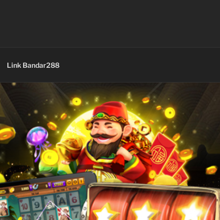
 : GABUNG DI LINK
Bandar288 Bettingan Slot Online Bonafit Dan Terpercaya 
 SLOT ONLINE BONA
Link Bandar288
YA MUDAH MENANG