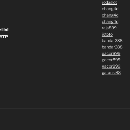
rodaslot
chang4d
chang4d
chang4d
raja899
 ini
jktoto
 RTP
bandar288
bandar288
gacor899
gacor899
gacor899
garansi88