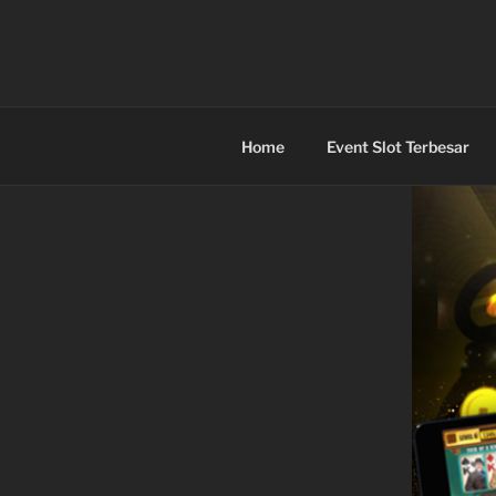
Skip
to
BANDAR288
content
BANDAR288 : Gabung Di Link 
BETTINGAN
Home
Event Slot Terbesar
TERPERCA