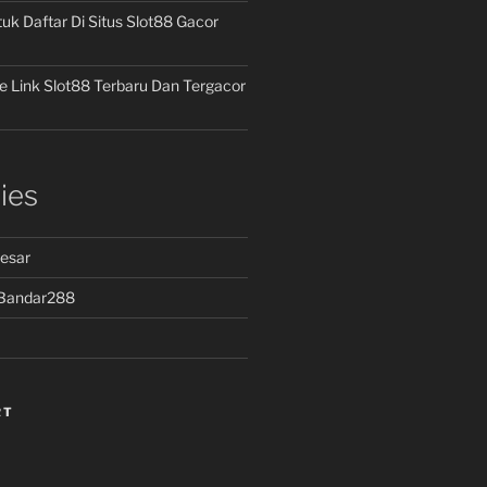
uk Daftar Di Situs Slot88 Gacor
ne Link Slot88 Terbaru Dan Tergacor
ies
besar
f Bandar288
RT