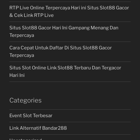
RTP Live Online Terpercaya Hari ini Situs Slot88 Gacor
& Cek Link RTP Live
Situs Slot88 Gacor Hari Ini Gampang Menang Dan
Terpercaya
Cara Cepat Untuk Daftar Di Situs Slot88 Gacor
Terpercaya
Situs Slot Online Link Slot88 Terbaru Dan Tergacor
Hari Ini
Categories
Event Slot Terbesar
Link Alternatif Bandar288