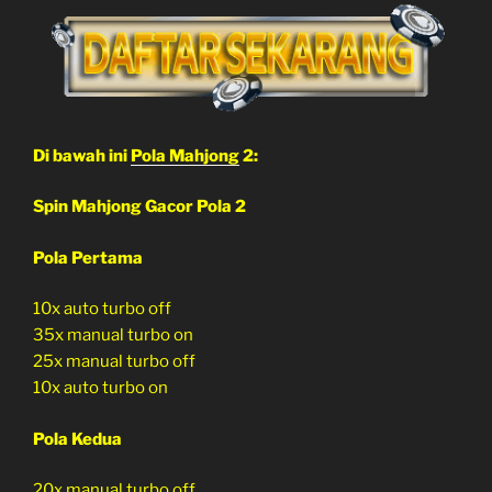
Di bawah ini
Pola Mahjong
2:
Spin Mahjong Gacor Pola 2
Pola Pertama
10x auto turbo off
35x manual turbo on
25x manual turbo off
10x auto turbo on
Pola Kedua
20x manual turbo off