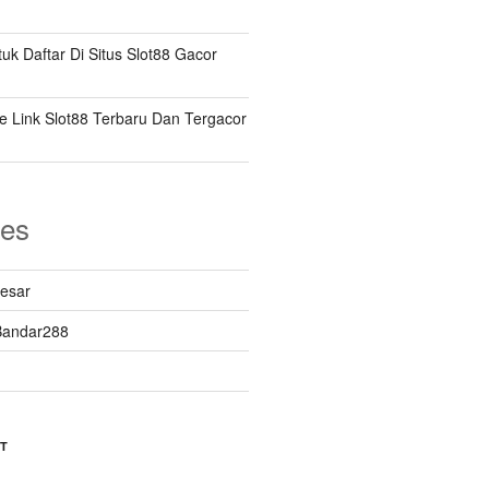
uk Daftar Di Situs Slot88 Gacor
ne Link Slot88 Terbaru Dan Tergacor
ies
besar
 Bandar288
T