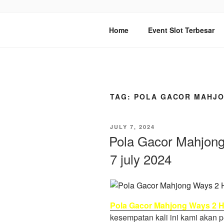
Skip
to
BANDAR288
content
BANDAR288 : Gabung Di Link B
Home
Event Slot Terbesar
BETTINGAN
TERPERCA
TAG:
POLA GACOR MAHJ
POSTED
JULY 7, 2024
ON
Pola Gacor Mahjong 
7 july 2024
Pola Gacor Mahjong Ways 2 Har
kesempatan kali ini kami akan